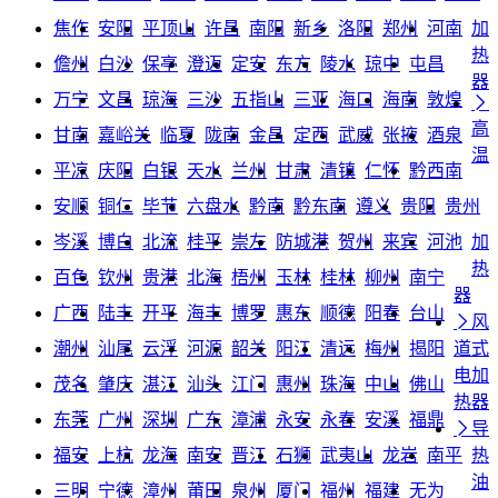
焦作
安阳
平顶山
许昌
南阳
新乡
洛阳
郑州
河南
加
热
儋州
白沙
保亭
澄迈
定安
东方
陵水
琼中
屯昌
器
万宁
文昌
琼海
三沙
五指山
三亚
海口
海南
敦煌

高
甘南
嘉峪关
临夏
陇南
金昌
定西
武威
张掖
酒泉
温
平凉
庆阳
白银
天水
兰州
甘肃
清镇
仁怀
黔西南
安顺
铜仁
毕节
六盘水
黔南
黔东南
遵义
贵阳
贵州
岑溪
博白
北流
桂平
崇左
防城港
贺州
来宾
河池
加
热
百色
钦州
贵港
北海
梧州
玉林
桂林
柳州
南宁
器
广西
陆丰
开平
海丰
博罗
惠东
顺德
阳春
台山

风
潮州
汕尾
云浮
河源
韶关
阳江
清远
梅州
揭阳
道式
电加
茂名
肇庆
湛江
汕头
江门
惠州
珠海
中山
佛山
热器
东莞
广州
深圳
广东
漳浦
永安
永春
安溪
福鼎

导
福安
上杭
龙海
南安
晋江
石狮
武夷山
龙岩
南平
热
油
三明
宁德
漳州
莆田
泉州
厦门
福州
福建
无为