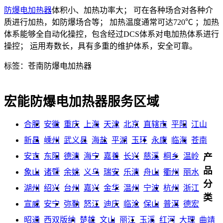
防爆电加热器
体积小、加热功率大； 可在各种场合对各种介
质进行加热，如防爆场合等； 加热温度通常可达720℃ ；加热
体系能够全自动化操控，包含经过DCS体系对电加热体系进行
操控； 运用寿数长，具有多重的维护体系，安全可靠。
标签：苍南防爆电加热器
宏能防爆电加热器服务区域
合肥
安徽
重庆
上海
天津
北京
直辖市
平阳
江山
新昌
嵊州
武义县
海盐
平湖
玉环
永康
临海
苍南
安吉
东阳
德清
海宁
嘉善
长兴
慈溪
桐乡
温岭
产
品
象山
诸暨
余姚
义乌
瑞安
乐清
舟山
衢州
丽水
分
湖州
绍兴
台州
嘉兴
金华
温州
宁波
杭州
浙江
类
宣威
安宁
弥勒
怒江
迪庆
临沧
保山
普洱
德宏
昭通
西双版纳
楚雄
文山
丽江
玉溪
红河
大理
曲靖