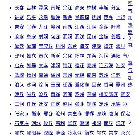
空
长春
吉林
浮梁
南城
余江
高安
樟树
丰城
分宜
气
进贤
乐平
永新
鹰潭
新余
景德镇
抚州
萍乡
上饶
加
热
吉安
宜春
九江
赣州
南昌
江西
江阴
金湖
盱眙
器
响水
阜宁
射阳
句容
泗阳
泗洪
昆山
金坛
姜堰

氢
灌云
灌南
宝应县
丹阳
东台
海安
建湖
靖江
沛县
邳州
如东
泰兴
新沂
兴化
扬中
东海
海门
溧阳
气/
氮
启东
如皋
大丰
沭阳
镇江
宿迁
泰州
连云港
淮安
气
盐城
扬州
南通
徐州
常州
无锡
南京
苏州
江苏
加
泊头
沙河
滦南
玉田
迁西
遵化市
固安
香河
霸州
热
涉县
磁县
沧县
黄骅
河间
涿州
燕郊
雄安新区
武安
三河
任丘
迁安
正定
赵县
张北
馆陶
定州
承德
器
张家口
衡水
邢台
沧州
秦皇岛
邯郸
廊坊
唐山
保定

石家庄
河北
攸县
慈利
华容
湘阴
祁阳
南县
沅江
邵东
邵阳县
双峰
涟源
冷水江
衡东
祁东
常宁
永兴