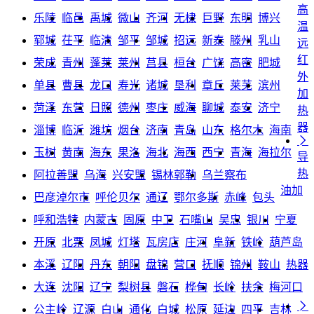
高
乐陵
临邑
禹城
微山
齐河
无棣
巨野
东明
博兴
温
郓城
茌平
临清
邹平
邹城
招远
新泰
滕州
乳山
远
红
荣成
青州
蓬莱
莱州
莒县
桓台
广饶
高密
肥城
外
单县
曹县
龙口
寿光
诸城
垦利
章丘
莱芜
滨州
加
菏泽
东营
日照
德州
枣庄
威海
聊城
泰安
济宁
热
器
淄博
临沂
潍坊
烟台
济南
青岛
山东
格尔木
海南

玉树
黄南
海东
果洛
海北
海西
西宁
青海
海拉尔
导
热
阿拉善盟
乌海
兴安盟
锡林郭勒
乌兰察布
油加
巴彦淖尔市
呼伦贝尔
通辽
鄂尔多斯
赤峰
包头
呼和浩特
内蒙古
固原
中卫
石嘴山
吴忠
银川
宁夏
开原
北票
凤城
灯塔
瓦房店
庄河
阜新
铁岭
葫芦岛
本溪
辽阳
丹东
朝阳
盘锦
营口
抚顺
锦州
鞍山
热器
大连
沈阳
辽宁
梨树县
磐石
桦甸
长岭
扶余
梅河口

公主岭
辽源
白山
通化
白城
松原
延边
四平
吉林