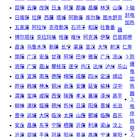
昆明
云南
改则
日土
阿里
那曲
昌都
林芝
山南

轴
封电
日喀则
拉萨
西藏
塔城
阿勒泰
库尔勒
图木舒克
加热
五家渠
阿拉尔
克孜勒苏
石河子
和田
吐鲁番
器
博尔塔拉
克拉玛依
哈密
喀什
阿克苏
伊犁
巴音郭楞
昌吉
乌鲁木齐
新疆
长宁
渠县
宣汉
大竹
射洪
仁寿
简阳
广汉
安岳
甘孜
阿坝
巴中
雅安
广元
凉山

防
爆
资阳
广安
眉山
攀枝花
遂宁
内江
达州
泸州
乐山
电
自贡
宜宾
南充
德阳
绵阳
成都
四川
定边
靖边
加
府谷
韩城
神木
铜川
商洛
安康
延安
榆林
汉中
热
器
渭南
宝鸡
咸阳
西安
陕西
孝义
襄垣
泽州
高平

柳林
清徐
临猗
朔州
忻州
吕梁
阳泉
晋城
长治
电
伴
晋中
运城
大同
临汾
太原
山西
鄄城
临朐
昌乐
热
安丘
昌邑
东平
宁阳
栖霞
沂南
利津
梁山
汶上
带

沂源
郯城
平邑
冠县
阳谷
莘县
高唐
宁津
莱阳