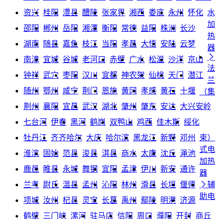
资兴
桂阳
澧县
醴陵
张家界
湘西
娄底
永州
怀化
水
加
邵阳
郴州
岳阳
湘潭
衡阳
常德
益阳
株洲
长沙
热
湖南
随县
嘉鱼
枝江
当阳
孝昌
大悟
安陆
云梦
器

南漳
宜城
谷城
老河口
赤壁
广水
松滋
沙洋
京山
法
钟祥
武穴
枣阳
汉川
宜都
神农架
仙桃
天门
潜江
兰
随州
鄂州
咸宁
荆门
恩施
黄冈
孝感
黄石
十堰
（集
荆州
襄阳
宜昌
武汉
湖北
肇州
肇东
安达
大兴安岭
七台河
伊春
黑河
鹤岗
双鸭山
鸡西
佳木斯
绥化
牡丹江
齐齐哈尔
大庆
哈尔滨
黑龙江
新野
邓州
束）
式电
淮滨
固始
范县
浚县
淇县
商水
太康
沈丘
渑池
加热
鹿邑
睢县
永城
舞钢
宜阳
孟津
伊川
新安
通许
器
兰考
尉氏
温县
孟州
沁阳
林州
滑县
长垣
偃师

辅
助电
项城
汝州
杞县
灵宝
长葛
禹州
鄢陵
明港
济源
鹤壁
三门峡
漯河
驻马店
信阳
周口
濮阳
开封
商丘