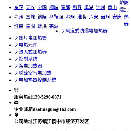
炉防
东至
天长
宁国
桐城
霍邱
和县
巢湖
池州
黄山
爆加
亳州
宣城
铜陵
马鞍山
滁州
淮北
六安
宿州
安庆
热
器
淮南
阜阳
蚌埠
芜湖

风道式防爆电加热器

翅片电加热管

电热元件

浸入式加热器

控制系统

熔岩加热器

脱硫空气电加热

电加热器控制系统

服务热线
139-5290-8871

企业邮箱
daohuaguo@163.com

公司地址
江苏镇江扬中市经济开发区