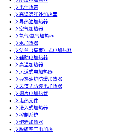

防爆电加热器

电伴热带

高温远红外加热器

导热油加热器

空气加热器

氢气/氮气加热器

水加热器

法兰（集束）式电加热器

辅助电加热器

高温加热器

风道式电加热器

导热油炉防爆加热器

风道式防爆电加热器

翅片电加热管

电热元件

浸入式加热器

控制系统

熔岩加热器

脱硫空气电加热