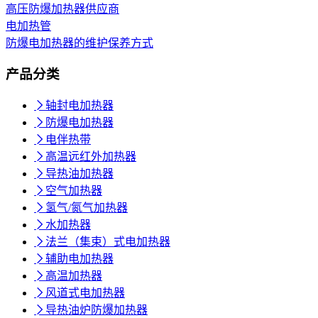
高压防爆加热器供应商
电加热管
防爆电加热器的维护保养方式
产品分类

轴封电加热器

防爆电加热器

电伴热带

高温远红外加热器

导热油加热器

空气加热器

氢气/氮气加热器

水加热器

法兰（集束）式电加热器

辅助电加热器

高温加热器

风道式电加热器

导热油炉防爆加热器