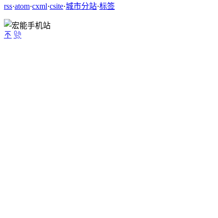
rss
·
atom
·
cxml
·
csite
·
城市分站
·
标签

