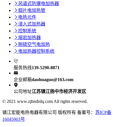

风道式防爆电加热器

翅片电加热管

电热元件

浸入式加热器

控制系统

熔岩加热器

脱硫空气电加热

电加热器控制系统

服务热线
139-5290-8871

企业邮箱
daohuaguo@163.com

公司地址
江苏镇江扬中市经济开发区
© 2021 www.zjhndrdq.com All rights reserved.
镇江宏能电热电器有限公司 版权所有 备案号：
苏ICP备
16045903号