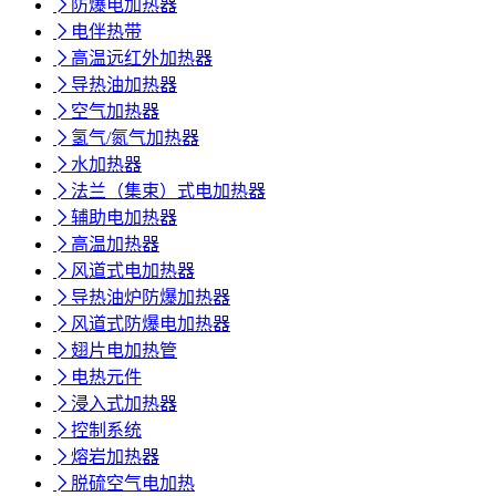

防爆电加热器

电伴热带

高温远红外加热器

导热油加热器

空气加热器

氢气/氮气加热器

水加热器

法兰（集束）式电加热器

辅助电加热器

高温加热器

风道式电加热器

导热油炉防爆加热器

风道式防爆电加热器

翅片电加热管

电热元件

浸入式加热器

控制系统

熔岩加热器

脱硫空气电加热