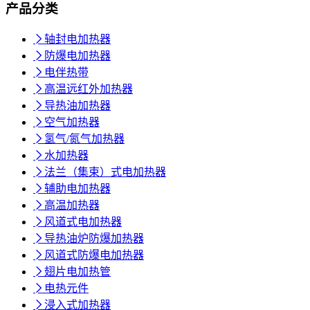
产品分类

轴封电加热器

防爆电加热器

电伴热带

高温远红外加热器

导热油加热器

空气加热器

氢气/氮气加热器

水加热器

法兰（集束）式电加热器

辅助电加热器

高温加热器

风道式电加热器

导热油炉防爆加热器

风道式防爆电加热器

翅片电加热管

电热元件

浸入式加热器