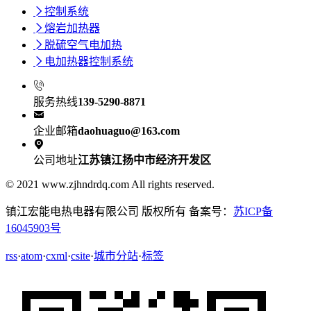

控制系统

熔岩加热器

脱硫空气电加热

电加热器控制系统

服务热线
139-5290-8871

企业邮箱
daohuaguo@163.com

公司地址
江苏镇江扬中市经济开发区
© 2021 www.zjhndrdq.com All rights reserved.
镇江宏能电热电器有限公司 版权所有 备案号：
苏ICP备
16045903号
rss
·
atom
·
cxml
·
csite
·
城市分站
·
标签