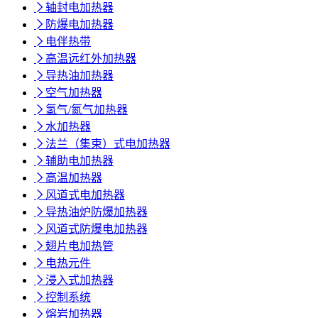

轴封电加热器

防爆电加热器

电伴热带

高温远红外加热器

导热油加热器

空气加热器

氢气/氮气加热器

水加热器

法兰（集束）式电加热器

辅助电加热器

高温加热器

风道式电加热器

导热油炉防爆加热器

风道式防爆电加热器

翅片电加热管

电热元件

浸入式加热器

控制系统

熔岩加热器