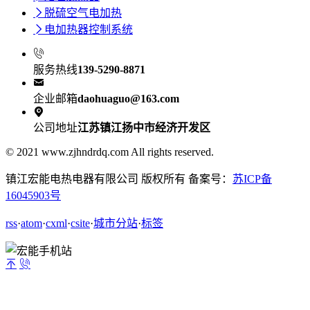

脱硫空气电加热

电加热器控制系统

服务热线
139-5290-8871

企业邮箱
daohuaguo@163.com

公司地址
江苏镇江扬中市经济开发区
© 2021 www.zjhndrdq.com All rights reserved.
镇江宏能电热电器有限公司 版权所有 备案号：
苏ICP备
16045903号
rss
·
atom
·
cxml
·
csite
·
城市分站
·
标签

