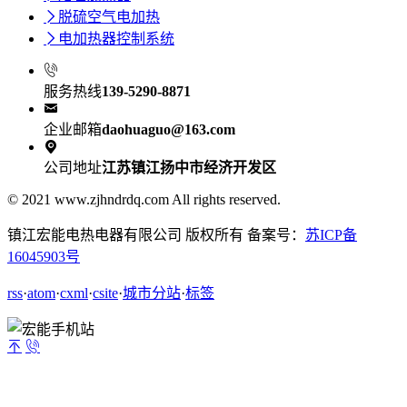

脱硫空气电加热

电加热器控制系统

服务热线
139-5290-8871

企业邮箱
daohuaguo@163.com

公司地址
江苏镇江扬中市经济开发区
© 2021 www.zjhndrdq.com All rights reserved.
镇江宏能电热电器有限公司 版权所有 备案号：
苏ICP备
16045903号
rss
·
atom
·
cxml
·
csite
·
城市分站
·
标签

