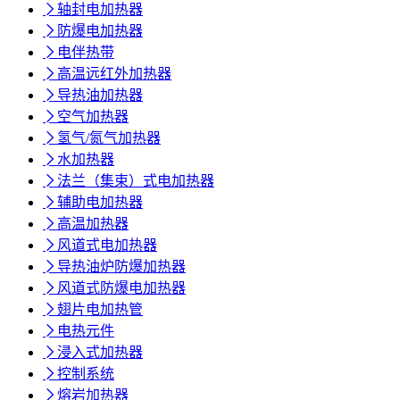

轴封电加热器

防爆电加热器

电伴热带

高温远红外加热器

导热油加热器

空气加热器

氢气/氮气加热器

水加热器

法兰（集束）式电加热器

辅助电加热器

高温加热器

风道式电加热器

导热油炉防爆加热器

风道式防爆电加热器

翅片电加热管

电热元件

浸入式加热器

控制系统

熔岩加热器