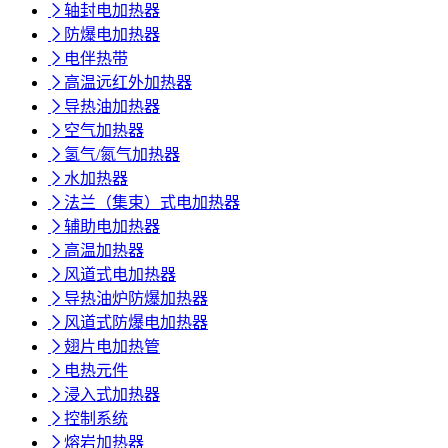

轴封电加热器

防爆电加热器

电伴热带

高温远红外加热器

导热油加热器

空气加热器

氢气/氮气加热器

水加热器

法兰（集束）式电加热器

辅助电加热器

高温加热器

风道式电加热器

导热油炉防爆加热器

风道式防爆电加热器

翅片电加热管

电热元件

浸入式加热器

控制系统

熔岩加热器