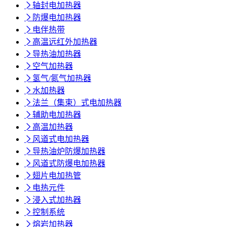

轴封电加热器

防爆电加热器

电伴热带

高温远红外加热器

导热油加热器

空气加热器

氢气/氮气加热器

水加热器

法兰（集束）式电加热器

辅助电加热器

高温加热器

风道式电加热器

导热油炉防爆加热器

风道式防爆电加热器

翅片电加热管

电热元件

浸入式加热器

控制系统

熔岩加热器