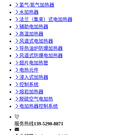

氢气/氮气加热器

水加热器

法兰（集束）式电加热器

辅助电加热器

高温加热器

风道式电加热器

导热油炉防爆加热器

风道式防爆电加热器

翅片电加热管

电热元件

浸入式加热器

控制系统

熔岩加热器

脱硫空气电加热

电加热器控制系统

服务热线
139-5290-8871
