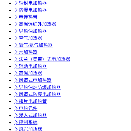

轴封电加热器

防爆电加热器

电伴热带

高温远红外加热器

导热油加热器

空气加热器

氢气/氮气加热器

水加热器

法兰（集束）式电加热器

辅助电加热器

高温加热器

风道式电加热器

导热油炉防爆加热器

风道式防爆电加热器

翅片电加热管

电热元件

浸入式加热器

控制系统

熔岩加热器