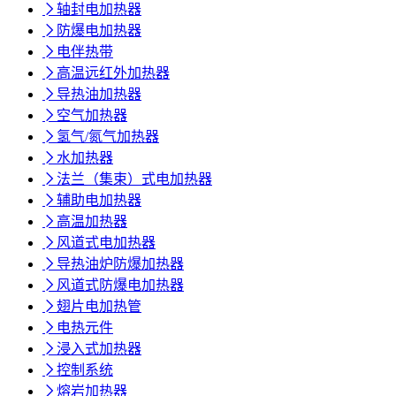

轴封电加热器

防爆电加热器

电伴热带

高温远红外加热器

导热油加热器

空气加热器

氢气/氮气加热器

水加热器

法兰（集束）式电加热器

辅助电加热器

高温加热器

风道式电加热器

导热油炉防爆加热器

风道式防爆电加热器

翅片电加热管

电热元件

浸入式加热器

控制系统

熔岩加热器