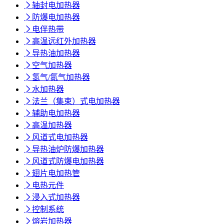

轴封电加热器

防爆电加热器

电伴热带

高温远红外加热器

导热油加热器

空气加热器

氢气/氮气加热器

水加热器

法兰（集束）式电加热器

辅助电加热器

高温加热器

风道式电加热器

导热油炉防爆加热器

风道式防爆电加热器

翅片电加热管

电热元件

浸入式加热器

控制系统

熔岩加热器