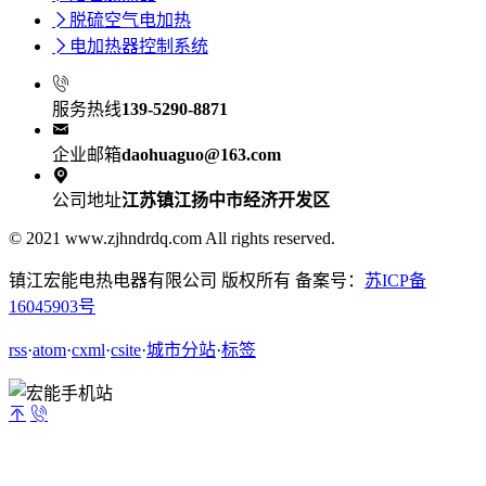

脱硫空气电加热

电加热器控制系统

服务热线
139-5290-8871

企业邮箱
daohuaguo@163.com

公司地址
江苏镇江扬中市经济开发区
© 2021 www.zjhndrdq.com All rights reserved.
镇江宏能电热电器有限公司 版权所有 备案号：
苏ICP备
16045903号
rss
·
atom
·
cxml
·
csite
·
城市分站
·
标签

