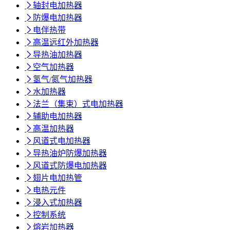

轴封电加热器

防爆电加热器

电伴热带

高温远红外加热器

导热油加热器

空气加热器

氢气/氮气加热器

水加热器

法兰（集束）式电加热器

辅助电加热器

高温加热器

风道式电加热器

导热油炉防爆加热器

风道式防爆电加热器

翅片电加热管

电热元件

浸入式加热器

控制系统

熔岩加热器